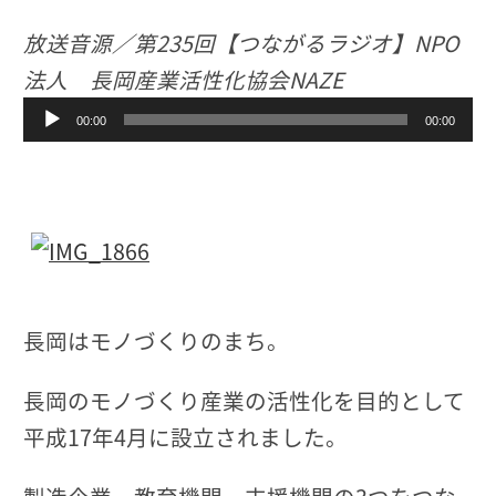
放送音源／第235回【つながるラジオ】NPO
法人 長岡産業活性化協会NAZE
音
00:00
00:00
声
プ
レ
ー
ヤ
ー
長岡はモノづくりのまち。
長岡のモノづくり産業の活性化を目的として
平成17年4月に設立されました。