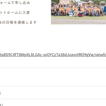
ODW9a8D9C4fT8WpXL8LGAc-syQYCzTa38dJxayvVRO9gVw/viewf
集
日）