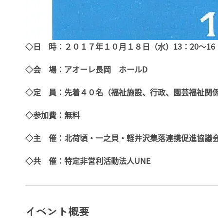
◇日 時：２０１７年１０月１８日（水）13：20～16：
◇会 場：アオーレ長岡 ホールD
◇定 員：先着４０名（福祉施設、行政、園芸福祉関
◇参加費：無料
◇主 催：北荷頃・一之貝・軽井沢集落連携促進協議
◇共 催：特定非営利活動法人UNE
イベント概要