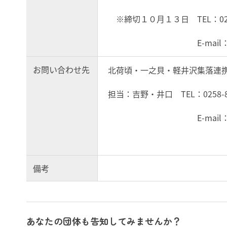
※締切１０月１３日 TEL：0258-8
E-mail：kitaichik
お問い合わせ先
北荷頃・一之貝・軽井沢集落連携
担当：吉野・井口 TEL：0258-86-
E-mail：kitaichik
備考
あなたの団体も告知してみませんか？