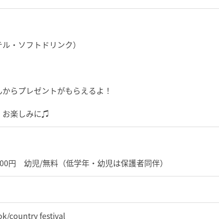
テル・ソフトドリンク）
からプレゼントがもらえるよ！
 お楽しみに♫
円
1,000円 幼児/無料（低学年・幼児は保護者同伴）
untry festival