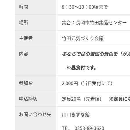
時間
8：30～13：00頃まで
場所
集合：長岡市竹田集落センター（
主催者
竹田元気づくり会議
内容
冬ならではの雪国の景色を「か
※昼食付です。
参加費
2,000円（当日受付にて）
申込締切
定員20名（先着順）
※定員に
お問い合わせ先
川口きずな館
TEL 0258-89-3620