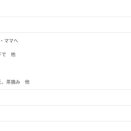
・ママへ
で 他
茶摘み 他