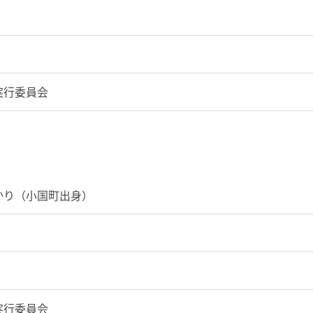
実行委員会
かり（小国町出身）
実行委員会