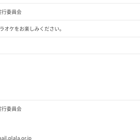
実行委員会
カラオケをお楽しみください。
実行委員会
.plala.or.jp