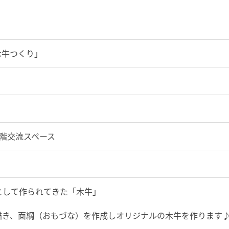
木牛つくり」
階交流スペース
として作られてきた「木牛」
描き、面綱（おもづな）を作成しオリジナルの木牛を作ります