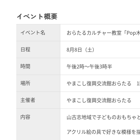
イベント概要
イベント名
おらたるカルチャー教室「Pop
日程
8月8日（土）
時間
午後2時～午後3時半
場所
やまこし復興交流館おらたる 1
主催者
やまこし復興交流館おらたる
内容
山古志地域で子どものおもちゃ
アクリル絵の具で好きな模様を