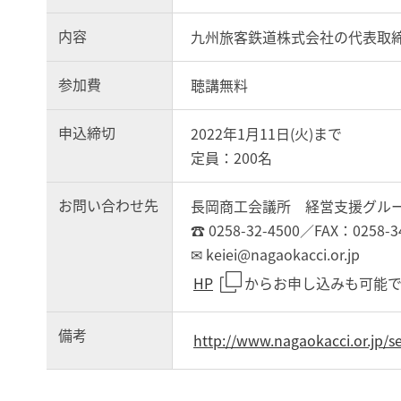
内容
九州旅客鉄道株式会社の代表取
参加費
聴講無料
申込締切
2022年1月11日(火)まで
定員：200名
お問い合わせ先
長岡商工会議所 経営支援グル
☎ 0258-32-4500／FAX：0258-3
✉ keiei@nagaokacci.or.jp
HP
からお申し込みも可能で
備考
http://www.nagaokacci.or.jp/s