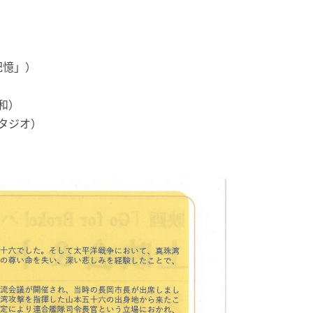
の記憶」）
和）
スタジオ）