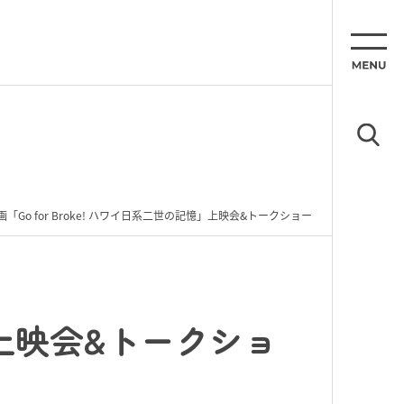
画「Go for Broke! ハワイ日系二世の記憶」上映会&トークショー
憶」上映会&トークショ