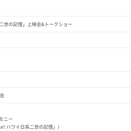
ワイ日系二世の記憶」上映会&トークショー
協会
レモニー
Broke! ハワイ日系二世の記憶」）