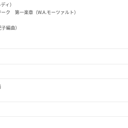
ルディ）
ーク 第一楽章（W.A.モーツァルト）
紀子編曲）
局