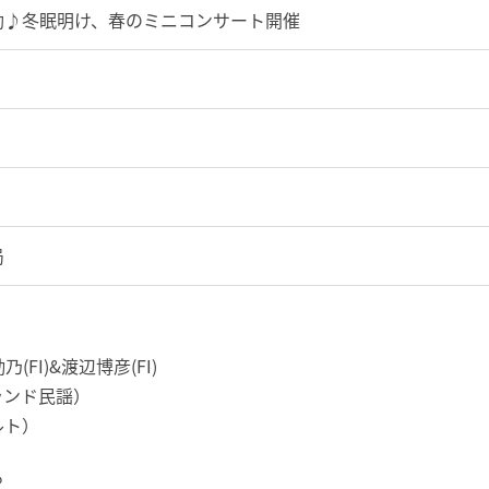
動♪冬眠明け、春のミニコンサート開催
局
FI)&渡辺博彦(FI)
ランド民謡）
ルト）
る