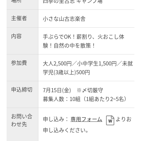
場所
四季の里古志 キャンプ場
主催者
小さな山古志楽舎
内容
手ぶらでOK！薪割り、火おこし体
験！自然の中を散策！
参加費
大人2,500円／小中学生1,500円／未就
学児(3歳以上)500円
申込締切
7月15日(金) ※〆切厳守
募集人数：10組（1組あたり2~5名）
お問い合
申し込み：
専用フォーム
よりお
わせ先
申し込みください。