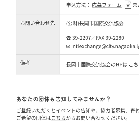
申込方法：
応募フォーム
ま
お問い合わせ先
(公財)長岡市国際交流協会
☎ 39-2207／FAX 39-2280
✉ intlexchange@city.nagaoka.l
備考
長岡市国際交流協会のHPは
こち
あなたの団体も告知してみませんか？
ご登録いただくとイベントの告知や、協力者募集、寄
ご希望の団体は
こちら
からお問い合わせください。