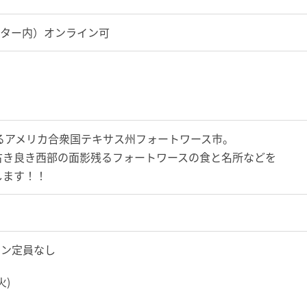
センター内）オンライン可
るアメリカ合衆国テキサス州フォートワース市。
古き良き西部の面影残るフォートワースの食と名所などを
します！！
イン定員なし
火)