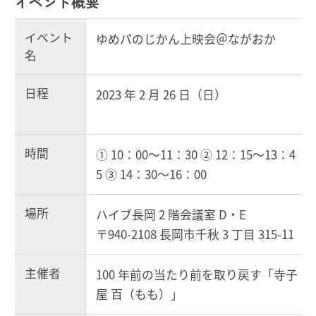
イベント概要
イベント
ゆめパのじかん上映会＠ながおか
名
日程
2023
年
2
月
26
日（日）
時間
①
10
：
00
～
11
：
30
②
12
：
15
～
13
：
4
5
③
14
：
30
～
16
：
00
場所
ハイブ長岡
2
階会議室
D
・
E
〒
940
-
2108
長岡市千秋
3
丁目
315
-
11
主催者
100
年前の当たり前を取り戻す「寺子
屋
百（もも）
」