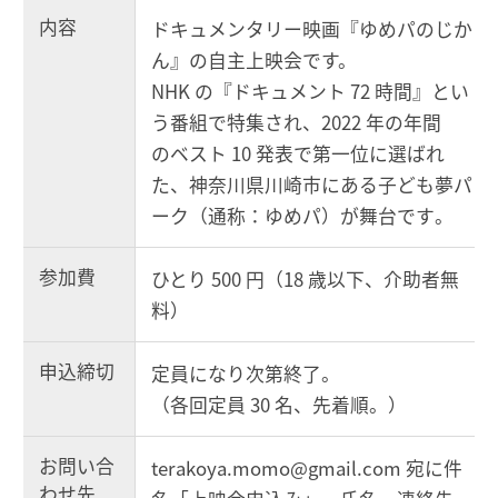
内容
ドキュメンタリー
映画
『
ゆめパのじか
ん
』
の
自主上映会
です。
NHK
の『ドキュメント
72
時間』とい
う番組で特集され、
2022
年の
年間
の
ベスト
10
発表で第一位に選ばれ
た、
神奈川県川崎市にある子ども夢パ
ーク
（
通称
：
ゆめ
パ
）
が舞台
です
。
参加費
ひとり
500
円（
18
歳以下、介助者無
料）
申込締切
定員になり次第終了。
（各回定員
30
名、先着順。）
お問い合
terakoya.momo@gmail.com
宛に件
わせ先