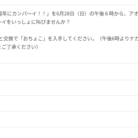
周年にカンパ〜イ！！」
を6月28日（日）の午後６時から、ア
～
イをいっしょに叫びませんか？
円と交換で「おち
ょこ」を入手してください。（午後6時よりナ
をご了承ください）