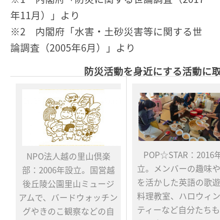
年11月）」より
※2 内閣府「水害・土砂災害等に関する世
論調査（2005年6月）」より
防災活動を身近にする活動に
POP☆STAR：2016
NPO法人越の里山倶楽
立。メンバーの趣味
部：2006年設立。国営越
を活かした英語の歌
後丘陵公園里山ミュージ
料理教室、ハロウィ
アムで、バードウォッチン
ティーなど自分たち
グやきのこ観察などの自