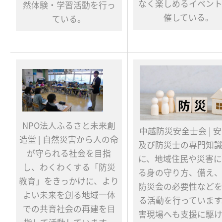
なく楽しめるイベン
然体験・学習活動を行っ
催している。
ている。
NPO法人ふるさと未来創
中越防災安全士会 | 
造堂 | 自然災害から人の命
及び防災士の専門知
が守られる社会を目指
に、地域住民や災害
し、わくわくする「防災
る身の守り方、備え
教育」をきっかけに、より
防災会の必要性など
よい未来を創る地域一体
る活動を行っています
での共育社会の再建を目
害現場へも支援に駆