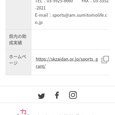
TEL：03-5925-8660 FAX：03-3352
-2021
E-mail：sports@am.sumitomolife.c
o.jp
県内の助
成実績
ホームペ
https://skzaidan.or.jp/sports_g
ージ
rant/