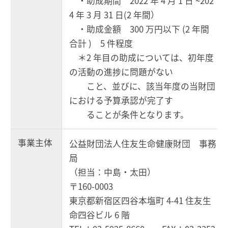
・助成期間 2022 年 4 月 1 日 ~202
4 年 3 月 31 日(2 年間）
・助成金額 300 万円以下 (2 年間
合計 ) 5 件程度
＊2 年目の助成については、初年度
の活動の進捗に問題がない
こと、並びに、該当年度の当財団
における予算承認が完了す
ることが条件となります。
事業主体
公益財団法人住友生命健康財団 事務
局
（担当：中島・太田）
〒160-0003
東京都新宿区四谷本塩町 4-41 住友生
命四谷ビル 6 階