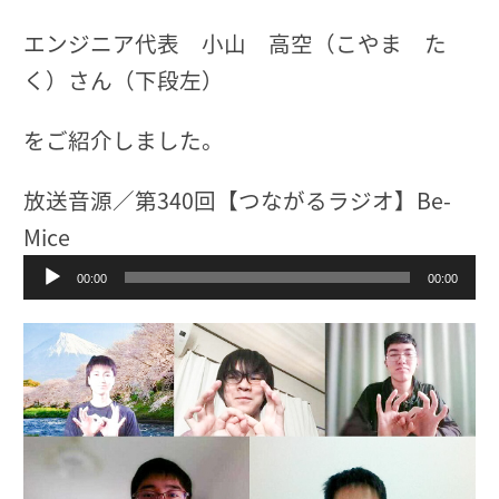
エンジニア代表 小山 高空（こやま た
く）さん（下段左）
をご紹介しました。
放送音源／第340回【つながるラジオ】Be-
Mice
音
00:00
00:00
声
プ
レ
ー
ヤ
ー