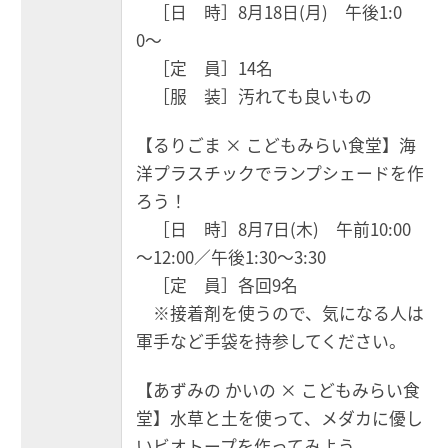
［日 時］8月18日(月) 午後1:0
0〜
［定 員］14名
［服 装］汚れても良いもの
【るりごま × こどもみらい食堂】海
洋プラスチックでランプシェードを作
ろう！
［日 時］8月7日(木) 午前10:00
～12:00／午後1:30〜3:30
［定 員］各回9名
※接着剤を使うので、気になる人は
軍手など手袋を持参してください。
【あずみの かいの × こどもみらい食
堂】水草と土を使って、メダカに優し
いビオトープを作ってみよう。