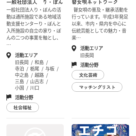
一般社団法人 り・ぼん
瞽女唄ネットワーク
一般社団法人り・ぼんの活
瞽女唄の普及・継承活動を
動は通所施設である地域活
行っています。平成3年発足
動支援センターり・ぼんと
以来、市内・県内を中心に
入所施設の自立の家り・ぼ
伝統芸能としての魅力・音
んの二つの事業を軸とし、
楽…
…
活動エリア
活動エリア
旧長岡
旧長岡
和島
活動分野
寺泊
栃尾
与板
文化芸術
中之島
越路
三島
山古志
マッチングリスト
小国
川口
活動分野
社会福祉