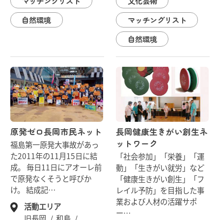
マッチングリスト
文化芸術
自然環境
マッチングリスト
自然環境
原発ゼロ長岡市民ネット
長岡健康生きがい創生ネ
ットワーク
福島第一原発大事故があっ
た2011年の11月15日に結
「社会参加」「栄養」「運
成。 毎日11日にアオーレ前
動」「生きがい就労」など
で原発なくそうと呼びか
「健康生きがい創生」「フ
け。 結成記…
レイル予防」を目指した事
業および人材の活躍サポ
活動エリア
ー…
旧長岡
和島