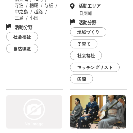
寺泊
栃尾
与板
活動エリア
中之島
越路
旧長岡
三島
小国
活動分野
活動分野
地域づくり
社会福祉
子育て
自然環境
社会福祉
マッチングリスト
国際