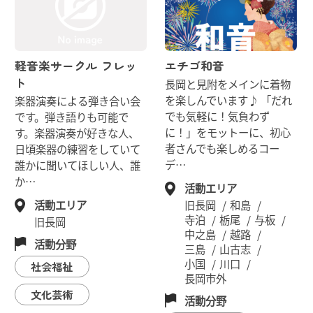
軽音楽サークル フレッ
エチゴ和音
ト
長岡と見附をメインに着物
を楽しんでいます♪ 「だれ
楽器演奏による弾き合い会
でも気軽に！気負わず
です。弾き語りも可能で
に！」をモットーに、初心
す。楽器演奏が好きな人、
者さんでも楽しめるコー
日頃楽器の練習をしていて
デ…
誰かに聞いてほしい人、誰
か…
活動エリア
旧長岡
和島
活動エリア
寺泊
栃尾
与板
旧長岡
中之島
越路
活動分野
三島
山古志
小国
川口
社会福祉
長岡市外
文化芸術
活動分野