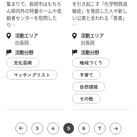
集まりで、長岡市はもちろ
を引き起こす「化学物質過
ん県内外の特養ホームや高
敏症」を発症した人や新し
齢者センターを慰問した
い公害と言われる「香害」
り…
…
活動エリア
活動エリア
旧長岡
旧長岡
活動分野
活動分野
文化芸術
地域づくり
マッチングリスト
子育て
自然環境
その他
前へ
3
4
5
6
7
次